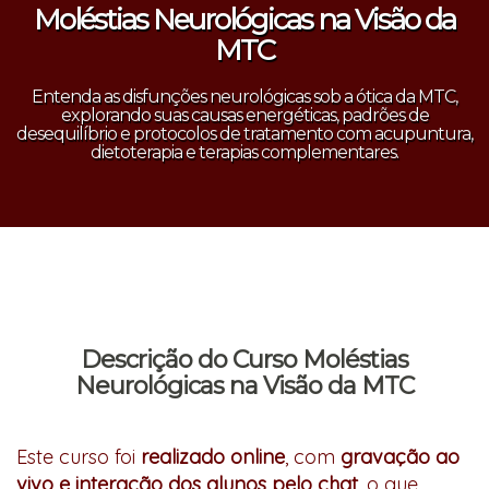
Moléstias Neurológicas na Visão da
MTC
Entenda as disfunções neurológicas sob a ótica da MTC,
explorando suas causas energéticas, padrões de
desequilíbrio e protocolos de tratamento com acupuntura,
dietoterapia e terapias complementares.
Descrição do Curso Moléstias
Neurológicas na Visão da MTC
Este curso foi
realizado online
, com
gravação ao
vivo e interação dos alunos pelo chat
, o que